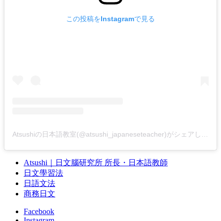
この投稿をInstagramで見る
Atsushiの日本語教室(@atsushi_japaneseteacher)がシェアした投稿
Atsushi｜日文腦研究所 所長・日本語教師
日文學習法
日語文法
商務日文
Facebook
Instagram