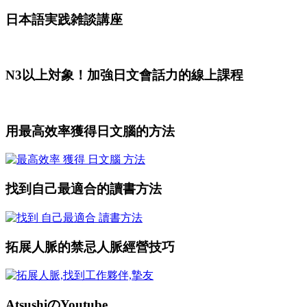
日本語実践雑談講座
N3以上対象！加強日文會話力的線上課程
用最高效率獲得日文腦的方法
找到自己最適合的讀書方法
拓展人脈的禁忌人脈經營技巧
AtsushiのYoutube