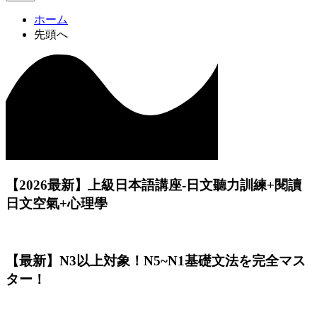
ホーム
先頭へ
【2026最新】上級日本語講座-日文聽力訓練+閱讀
日文空氣+心理學
【最新】N3以上対象！N5~N1基礎文法を完全マス
ター！