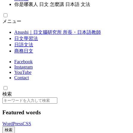
你是哪裏人 日文 怎麼講 日本語 文法
メニュー
Atsushi｜日文腦研究所 所長・日本語教師
日文學習法
日語文法
商務日文
Facebook
Instagram
YouTube
Contact
検索
検
索
Featured words
WordPress
CSS
検索