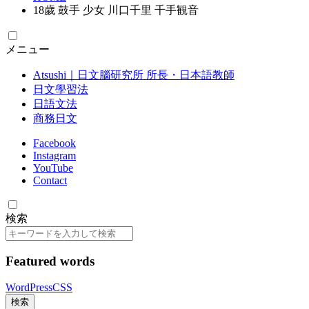
18歲 鼓手 少女 川口千里 千手観音
メニュー
Atsushi｜日文腦研究所 所長・日本語教師
日文學習法
日語文法
商務日文
Facebook
Instagram
YouTube
Contact
検索
検
索
Featured words
WordPress
CSS
検索