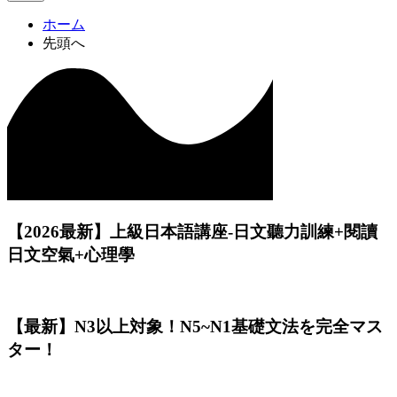
ホーム
先頭へ
【2026最新】上級日本語講座-日文聽力訓練+閱讀
日文空氣+心理學
【最新】N3以上対象！N5~N1基礎文法を完全マス
ター！