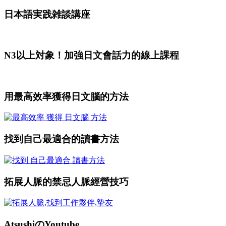
日本語実践雑談講座
N3以上対象！加強日文會話力的線上課程
用最高效率獲得日文腦的方法
找到自己最適合的讀書方法
拓展人脈的禁忌人脈經營技巧
AtsushiのYoutube