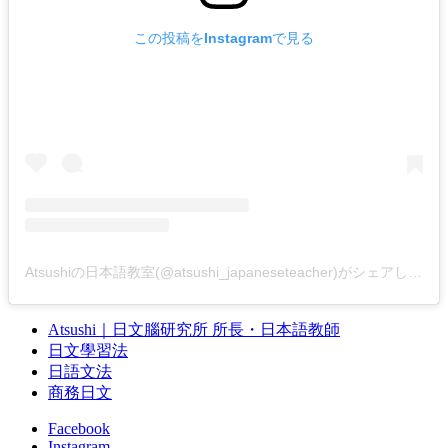
この投稿をInstagramで見る
Atsushiの日本語教室(@atsushi_japaneseteacher)がシェアした投稿
Atsushi｜日文腦研究所 所長・日本語教師
日文學習法
日語文法
商務日文
Facebook
Instagram