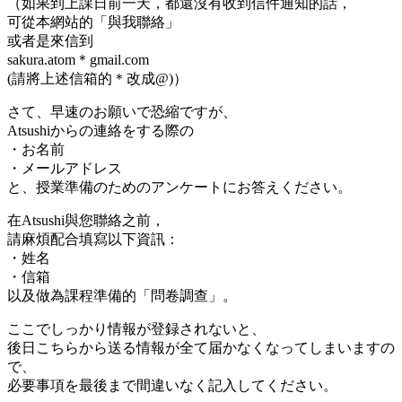
（如果到上課日前一天，都還沒有收到信件通知的話，
可從本網站的「與我聯絡」
或者是來信到
sakura.atom＊gmail.com
(請將上述信箱的＊改成@)）
さて、早速のお願いで恐縮ですが、
Atsushiからの連絡をする際の
・お名前
・メールアドレス
と、授業準備のためのアンケートにお答えください。
在Atsushi與您聯絡之前，
請麻煩配合填寫以下資訊：
・姓名
・信箱
以及做為課程準備的「問卷調查」。
ここでしっかり情報が登録されないと、
後日
こちらから送る情報が全て届かなくなってしまいます
の
で、
必要事項を最後まで間違いなく記入してください。