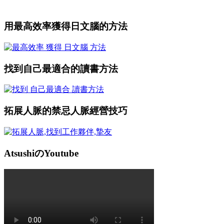
用最高效率獲得日文腦的方法
找到自己最適合的讀書方法
拓展人脈的禁忌人脈經營技巧
AtsushiのYoutube