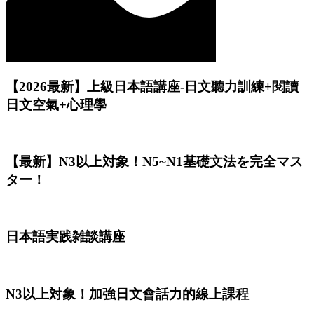
【2026最新】上級日本語講座-日文聽力訓練+閱讀
日文空氣+心理學
【最新】N3以上対象！N5~N1基礎文法を完全マス
ター！
日本語実践雑談講座
N3以上対象！加強日文會話力的線上課程