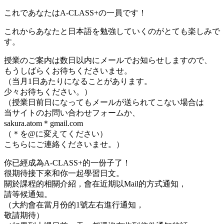
これであなたはA-CLASS+の一員です！
これからあなたと日本語を勉強していくのがとても楽しみで
す。
授業のご案内は数日以内にメールでお知らせしますので、
もうしばらくお待ちくださいませ。
（当月1日あたりになることがあります。
少々お待ちください。）
（授業日前日になってもメールが送られてこない場合は
当サイトのお問い合わせフォームか、
sakura.atom＊gmail.com
（＊を@に変えてください）
こちらにご連絡くださいませ。）
你已經成為A-CLASS+的一份子了！
很期待接下來和你一起學習日文。
關於課程的相關介紹，會在近期以Mail的方式通知，
請等候通知。
（大約會在當月份的1號左右進行通知，
敬請期待）