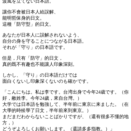
波風を立てない日本語。
讓你不會被日本人給誤解、
能明哲保身的日文。
這種「防守型」的日文。
あなたが日本人に誤解されないよう、
自分の身を守ることにつながる日本語。
それが「守り」の日本語です。
但是，只有「防守」的日文，
真的既不有趣也不能讓人印象深刻。
しかし、「守り」の日本語だけでは
面白くないし印象深くないのも確かです。
「こんにちは。私は李です。台湾出身で今年24歳です。（你
好，敝姓李。今年24歲，來自台灣。）
大学では日本語を勉強して、半年前に東京に来ました。（在
大學的時候學了日文，半年前來到東京。）
まだまだわからないことばかりですが、（還有很多不懂的地
方，）
どうぞよろしくお願いします。（還請多多指教。）」