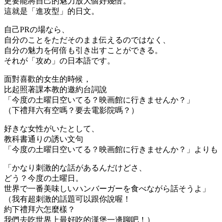
更要能將自己的魅力放大個好幾倍。
這就是「
進攻型
」的日文。
自己PRの場なら、
自分のことをただそのまま伝えるのではなく、
自分の魅力を何倍も引き出すことができる。
それが「攻め」の日本語です。
面對喜歡的女生的時候，
比起照著課本教的邀約台詞說
「今度の土曜日空いてる？映画館に行きませんか？」
（下禮拜六有空嗎？要去電影院嗎？）
好きな女性がいたとして、
教科書通りの誘い文句
「今度の土曜日空いてる？映画館に行きませんか？」よりも
「かなり刺激的な話があるんだけどさ、
どう？今度の土曜日。
世界で一番美味しいハンバーガーを食べながら話そうよ」
（我有超刺激的話題可以跟你說喔！
約下禮拜六怎麼樣？
我們去吃世界上最好吃的漢堡一邊聊吧！）