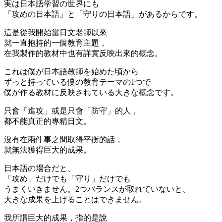
実は日本語学習の世界にも
「攻めの日本語」と「守りの日本語」があるからです。
這是從我開始當日文老師以來
就一直抱持的一個教育主題，
在我製作的教材中也有詳實反映出來的概念。
これは僕が日本語教師を始めた頃から
ずっと持っている僕の教育テーマの1つで
僕が作る教材に反映されている大きな概念です。
只會「進攻」或是只會「防守」的人，
都不能真正的專精日文。
沒有在兩件事之間取得平衡的話，
就無法獲得巨大的成果。
日本語の場合だと、
「攻め」だけでも「守り」だけでも
うまくいきません。2つバランスが取れていないと、
大きな成果を上げることはできません。
我所謂巨大的成果，指的是說