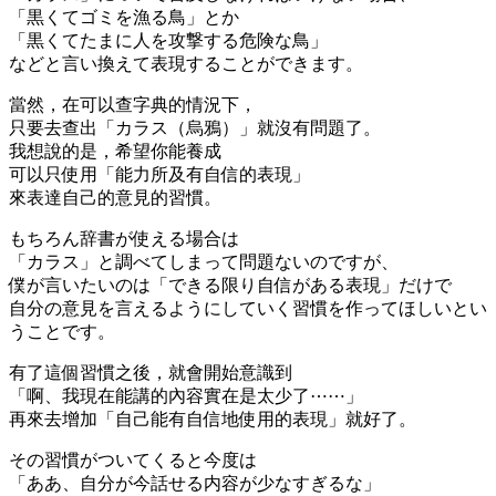
「黒くてゴミを漁る鳥」とか
「黒くてたまに人を攻撃する危険な鳥」
などと言い換えて表現することができます。
當然，在可以查字典的情況下，
只要去查出「カラス（烏鴉）」就沒有問題了。
我想說的是，希望你能養成
可以只使用「能力所及有自信的表現」
來表達自己的意見的習慣。
もちろん辞書が使える場合は
「カラス」と調べてしまって問題ないのですが、
僕が言いたいのは「できる限り自信がある表現」だけで
自分の意見を言えるようにしていく習慣を作ってほしいとい
うことです。
有了這個習慣之後，就會開始意識到
「啊、我現在能講的內容實在是太少了⋯⋯」
再來去增加「自己能有自信地使用的表現」就好了。
その習慣がついてくると今度は
「ああ、自分が今話せる内容が少なすぎるな」