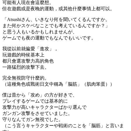
可能有人現在會這麼想。
但在遊戲或是夜晚的運動，或其他什麼事情上都可以。
「Atsushiさん、いきなり何を聞いてくるんですか。
また何かスケベなことでも考えているんですか？」
と思う人もいるかもしれませんが、
ゲームでも夜の運動でもなんでもいいです。
我從以前就偏愛「進攻」，
玩遊戲的時候基本上
都只會選攻擊力高的角色
一路猛烈的攻擊下去。
完全無視防守什麼的。
（這種角色或戰術日文中稱為「
脳筋
」（肌肉笨蛋））
僕は昔から「攻め」の方が好きで、
プレイするゲームでは基本的に
攻撃力が高いキャラクターばかり選んで
ガンガン攻撃をさせていました。
守りなんてガン無視でした。
（こう言うキャラクターや戦術のことを「脳筋」と言いま