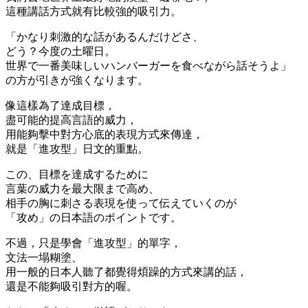
這種講話方式就有比較強的吸引力。
「かなり刺激的な話があるんだけどさ、
どう？今度の土曜日。
世界で一番美味しいハンバーガーを食べながら話そうよ」
の方が引きが強くなります。
像這樣為了達成目標，
盡可能的提高言語的威力，
用能夠擊中對方心底的表現方式來傳達，
就是「進攻型」日文的重點。
この、目標を達成するために
言葉の威力を最大限まで高め、
相手の胸に刺さる表現を使って伝えていくのが
「攻め」の日本語のポイントです。
不過，只是學會「進攻型」的單字，
文法一塌糊塗、
用一般的日本人聽了都覺得煩躁的方式來講的話，
還是不能夠吸引對方的喔。