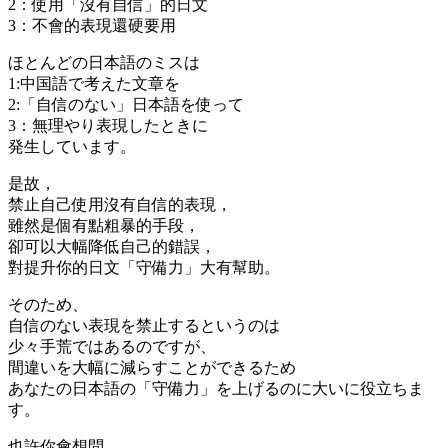
2：使用「沒有自信」的日文
3：不會的表現還硬要用
ほとんどの日本語のミスは
1:中国語で考えた文章を
2:「自信のない」日本語を使って
3：無理やり表現したときに
発生しています。
是故，
禁止自己使用沒有自信的表現
，
雖然是個有點粗暴的手段，
卻可以大幅降低自己的錯誤，
對提升你的日文「守備力」大有幫助。
そのため、
自信のない表現を禁止するというのは
少々手荒ではあるのですが、
間違いを大幅に減らすことができるため
あなたの日本語の「守備力」を上げるのに大いに役立ちま
す。
也許你會想問