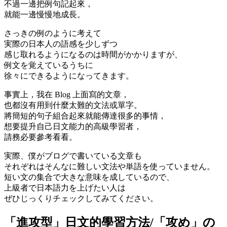
不過一邊把例句記起來，
就能一邊慢慢地成長。
さっきの例のように考えて
実際の日本人の語感を少しずつ
感じ取れるようになるのは時間がかかりますが、
例文を覚えているうちに
徐々にできるようになってきます。
事實上，我在 Blog 上面寫的文章，
也都沒有用到什麼太難的文法或單字。
將簡短的句子組合起來就能傳達很多的事情，
想要提升自己日文能力的高級學習者，
請務必要參考看看。
実際、僕がブログで書いている文章も
それぞれはそんなに難しい文法や単語を使っていません。
短い文の集合で大きな意味を成しているので、
上級者で日本語力を上げたい人は
ぜひじっくりチェックしてみてください。
「進攻型」日文的學習方法/「攻め」の