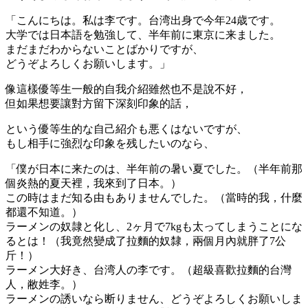
「こんにちは。私は李です。台湾出身で今年24歳です。
大学では日本語を勉強して、半年前に東京に来ました。
まだまだわからないことばかりですが、
どうぞよろしくお願いします。」
像這樣優等生一般的自我介紹雖然也不是說不好，
但如果想要讓對方留下深刻印象的話，
という優等生的な自己紹介も悪くはないですが、
もし相手に強烈な印象を残したいのなら、
「僕が日本に来たのは、半年前の暑い夏でした。（半年前那
個炎熱的夏天裡，我來到了日本。）
この時はまだ知る由もありませんでした。（當時的我，什麼
都還不知道。）
ラーメンの奴隷と化し、2ヶ月で7kgも太ってしまうことにな
るとは！（我竟然變成了拉麵的奴隸，兩個月內就胖了7公
斤！）
ラーメン大好き、台湾人の李です。（超級喜歡拉麵的台灣
人，敝姓李。）
ラーメンの誘いなら断りません、どうぞよろしくお願いしま