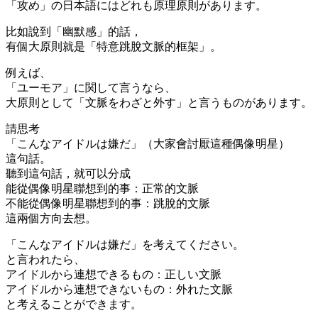
「攻め」の日本語にはどれも原理原則があります。
比如說到「幽默感」的話，
有個大原則就是「特意跳脫文脈的框架」。
例えば、
「ユーモア」に関して言うなら、
大原則として「文脈をわざと外す」と言うものがあります。
請思考
「こんなアイドルは嫌だ」（大家會討厭這種偶像明星）
這句話。
聽到這句話，就可以分成
能從偶像明星聯想到的事：正常的文脈
不能從偶像明星聯想到的事：跳脫的文脈
這兩個方向去想。
「こんなアイドルは嫌だ」を考えてください。
と言われたら、
アイドルから連想できるもの：正しい文脈
アイドルから連想できないもの：外れた文脈
と考えることができます。