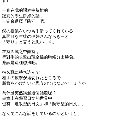
す）
一直在我的課程中幫忙的
認真的學生伊婷的話，
一定會選擇「防守」吧。
僕の授業をいつも手伝ってくれている
真面目な生徒の伊婷さんならきっと
「守り」と言うと思います。
在持久戰之中僵持，
等對手的攻擊出現空擋的時候分出勝負。
應該是這種想法吧。
持久戦に持ち込んで
相手の攻撃が途切れたところで
勝負をかけたいと思うのではないでしょうか。
為什麼突然講起這個話題呢？
事實上在學習日文的世界中
也有「進攻型的日文」和「防守型的日文」。
なんでこんな話をしているのかというと、