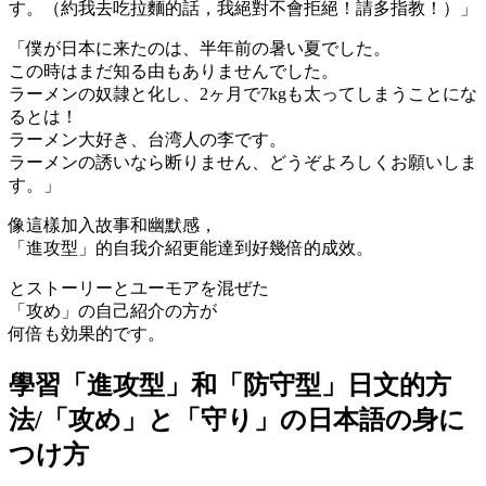
す。（約我去吃拉麵的話，我絕對不會拒絕！請多指教！）」
「僕が日本に来たのは、半年前の暑い夏でした。
この時はまだ知る由もありませんでした。
ラーメンの奴隷と化し、2ヶ月で7kgも太ってしまうことにな
るとは！
ラーメン大好き、台湾人の李です。
ラーメンの誘いなら断りません、どうぞよろしくお願いしま
す。」
像這樣加入故事和幽默感，
「進攻型」的自我介紹更能達到好幾倍的成效。
とストーリーとユーモアを混ぜた
「攻め」の自己紹介の方が
何倍も効果的です。
學習「進攻型」和「防守型」日文的方
法/「攻め」と「守り」の日本語の身に
つけ方