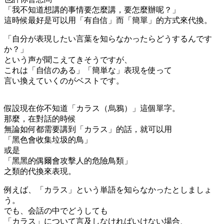
「我不知道想講的事情要怎麼講，要怎麼辦呢？」
這時候最好是可以用「有自信」而「簡單」的方式來代換。
「自分が表現したい言葉を知らなかったらどうするんです
か？」
という声が聞こえてきそうですが、
これは「自信のある」「簡単な」表現を使って
言い換えていくのがベストです。
假設現在你不知道「カラス（烏鴉）」這個單字。
那麼，在對話的時候
無論如何都需要講到「カラス」的話，就可以用
「黑色會收集垃圾的鳥」
或是
「黑黑的偶爾會攻擊人的危險鳥類」
之類的代換來表現。
例えば、「カラス」という単語を知らなかったとしましょ
う。
でも、会話の中でどうしても
「カラス」について言及しなければいけない場合、