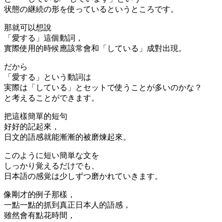
状態の継続の形を使っているというところです。
那就可以想說
「愛する」這個動詞，
實際使用的時候應該常會和「している」成對出現。
だから
「愛する」という動詞は
実際は「している」とセットで使うことが多いのかな？
と考えることができます。
把這樣簡單的短句
好好的記起來，
日文的語感就能漸漸的被磨煉起來。
このように短い簡単な文を
しっかり覚えるだけでも、
日本語の感覚は少しずつ磨かれていきます。
像剛才的例子那樣，
一點一點的抓到真正日本人的語感，
雖然會有點花時間，