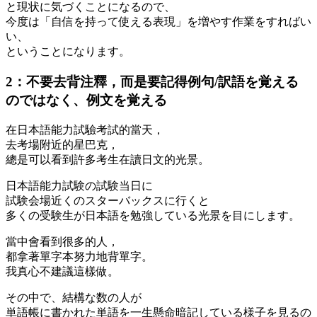
と現状に気づくことになるので、
今度は「自信を持って使える表現」を増やす作業をすればい
い、
ということになります。
2：不要去背注釋，而是要記得例句/訳語を覚える
のではなく、例文を覚える
在日本語能力試驗考試的當天，
去考場附近的星巴克，
總是可以看到許多考生在讀日文的光景。
日本語能力試験の試験当日に
試験会場近くのスターバックスに行くと
多くの受験生が日本語を勉強している光景を目にします。
當中會看到很多的人，
都拿著單字本努力地背單字。
我真心不建議這樣做。
その中で、結構な数の人が
単語帳に書かれた単語を一生懸命暗記している様子を見るの