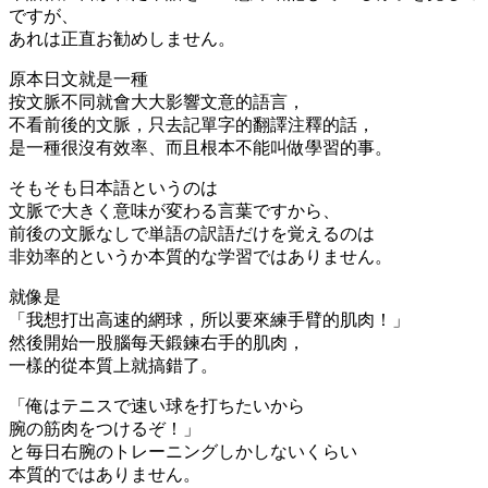
ですが、
あれは正直お勧めしません。
原本日文就是一種
按文脈不同就會大大影響文意的語言，
不看前後的文脈，只去記單字的翻譯注釋的話，
是一種很沒有效率、而且根本不能叫做學習的事。
そもそも日本語というのは
文脈で大きく意味が変わる言葉ですから、
前後の文脈なしで単語の訳語だけを覚えるのは
非効率的というか本質的な学習ではありません。
就像是
「我想打出高速的網球，所以要來練手臂的肌肉！」
然後開始一股腦每天鍛鍊右手的肌肉，
一樣的從本質上就搞錯了。
「俺はテニスで速い球を打ちたいから
腕の筋肉をつけるぞ！」
と毎日右腕のトレーニングしかしないくらい
本質的ではありません。