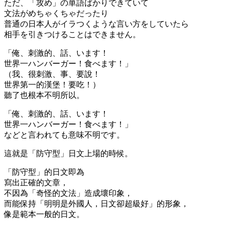
ただ、「攻め」の単語ばかりできていて
文法がめちゃくちゃだったり
普通の日本人がイラつくような言い方をしていたら
相手を引きつけることはできません。
「俺、刺激的、話、います！
世界一ハンバーガー！食べます！」
（我、很刺激、事、要說！
世界第一的漢堡！要吃！）
聽了也根本不明所以。
「俺、刺激的、話、います！
世界一ハンバーガー！食べます！」
などと言われても意味不明です。
這就是「防守型」日文上場的時候。
「防守型」的日文
即為
寫出正確的文章，
不因為「奇怪的文法」造成壞印象，
而能保持「明明是外國人，日文卻超級好」的形象，
像是範本一般的日文。