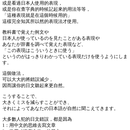
或是看過日本人使用的表現，
或是你在查字典的時候記起來的用法等等，
「這種表現就是在這個時候用的」
這樣完全知其所以然的表現法才使用。
教科書で覚えた例文や
日本人が使っているのを見たことがある表現や
あなたが辞書を調べて覚えた表現など、
「この表現はこういうときに使う」
というのがはっきりわかっている表現だけを使うようにしま
す。
這個做法，
可以大大的將錯誤減少，
因而讓你的日文聽起來更自然。
こうすることで、
大きくミスを減らすことができ、
それによってあなたの日本語が自然に聞こえてきます。
大多數人犯的日文錯誤，都是因為
1：用中文的思維去寫文章