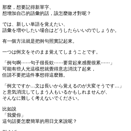
那麼，想要記得新單字、
想增加自己的語彙的話，該怎麼做才對呢？
では、新しい単語を覚えたい、
語彙を増やしたい場合はどうしたらいいのでしょうか。
有一個方法就是把例句照實記起來。
一つは例文をそのまま覚えてしまうことです。
「例句啊⋯⋯句子很長欸⋯⋯要背起來感覺很累⋯⋯」
可能有些人光這樣想就覺得意志消沈了起來，
但請不要把這件事想得這麼難。
「例文ですか…文は長いから覚えるのが大変そうです…」
と意気消沈してしまう人もいるかもしれませんが、
そんなに難しく考えないでください。
比如說
「我愛你」
這句話要怎麼簡單的用日文來說呢？