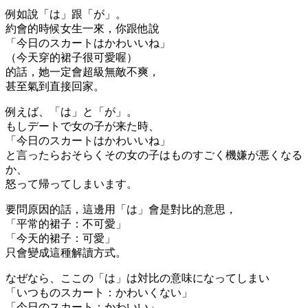
例如說「は」跟「が」。
約會的時候女生一來，你跟他說
「今日のスカートはかわいいね」
（今天穿的裙子很可愛喔）
的話，她一定會超級無敵不爽，
甚至氣到直接回家。
例えば、「は」と「が」。
もしデートで女の子が来た時、
「今日のスカートはかわいいね」
と言ったらおそらくその女の子はものすごく機嫌が悪くなる
か、
怒って帰ってしまいます。
要問原因的話，這邊用「は」會是對比的意思，
「平常的裙子：不可愛」
「今天的裙子：可愛」
只會變成這種解讀方式。
なぜなら、ここの「は」は対比の意味になってしまい
「いつものスカート：かわいくない」
「今日のスカート：かわいい」