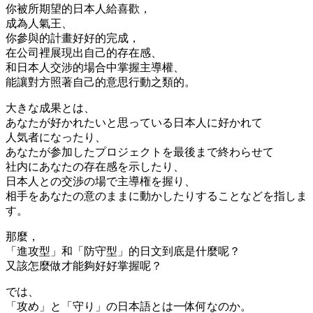
你被所期望的日本人給喜歡，
成為人氣王、
你參與的計畫好好的完成，
在公司裡展現出自己的存在感、
和日本人交涉的場合中掌握主導權、
能讓對方照著自己的意思行動之類的。
大きな成果とは、
あなたが好かれたいと思っている日本人に好かれて
人気者になったり、
あなたが参加したプロジェクトを最後まで終わらせて
社内にあなたの存在感を示したり、
日本人との交渉の場で主導権を握り、
相手をあなたの意のままに動かしたりすることなどを指しま
す。
那麼，
「進攻型」和「防守型」的日文到底是什麼呢？
又該怎麼做才能夠好好掌握呢？
では、
「攻め」と「守り」の日本語とは一体何なのか。