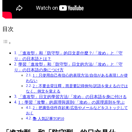
目次
「進攻型」和「防守型」的日文是什麼？/「攻め」と「守
り」の日本語とは？
學習「進攻型」和「防守型」日文的方法/「攻め」と「守
り」の日本語の身につけ方
1：只使用自己有信心的表現方法/自信がある表現しか使
わない
2：不要去背注釋，而是要記得例句/訳語を覚えるのでは
なく、例文を覚える
「進攻型」日文的學習方法/「攻め」の日本語を身に付ける
1：學習「攻擊」的原理與原則/「攻め」の原理原則を学ぶ
2：把廣告信件存起來/広告やメールなどをストックして
おく
📚 人気記事TOP10