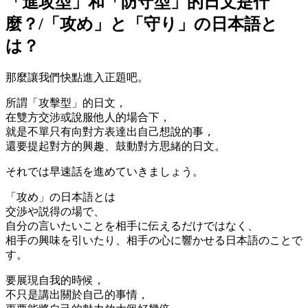
「進攻型」和「防守型」的日文是什
麼？/「攻め」と「守り」の日本語と
は？
那麼讓我們快點進入正題吧。
所謂
「攻擊型」的日文
，
在雙方交涉或說服他人的場合下，
就是不單只有向對方表達出自己想說的事，
還要提起對方的興趣、鼓動對方思緒的日文。
それでは早速話を進めていきましょう。
「攻め」の日本語とは
交渉や説得の場で、
自分の言いたいことを相手に伝えるだけではなく、
相手の興味を引いたり、相手の心に響かせる日本語のことで
す。
要展現自我的時候，
不只是講出關於自己的事情，