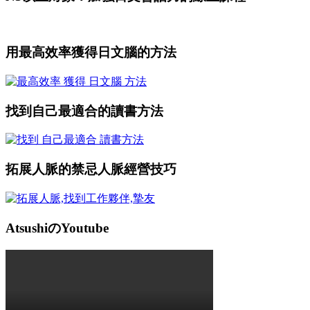
用最高效率獲得日文腦的方法
找到自己最適合的讀書方法
拓展人脈的禁忌人脈經營技巧
AtsushiのYoutube