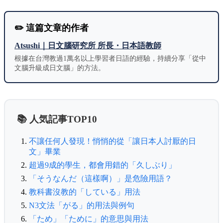
✏️ 這篇文章的作者
Atsushi｜日文腦研究所 所長・日本語教師
根據在台灣教過1萬名以上學習者日語的經驗，持續分享「從中
文腦升級成日文腦」的方法。
📚 人気記事TOP10
不讓任何人發現！悄悄的從「讓日本人討厭的日
文」畢業
超過9成的學生，都會用錯的「久しぶり」
「そうなんだ（這樣啊）」是危險用語？
教科書沒教的「している」用法
N3文法「がる」的用法與例句
「ため」「ために」的意思與用法