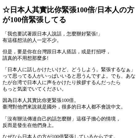
☆日本人其實比你緊張100倍/日本人の方
が100倍緊張してる
「我也要試著跟日本人說話，怎麼辦好緊張!」
有這樣想法的人一定不少。
但是，要是你在台灣跟日本人搭話，或是打招呼，
請真的不用想那麼多!
「日本人に話しかけたいけど、どうしよう。緊張するなぁ」
って思ってる人がいっぱいいると思うんですよ。でも、あな
たが台湾で日本人に声をかけたり挨拶するんだったら
もっと気楽でいてください。
因為日本人其實比你更緊張100倍。
臺灣對他們來說就是國外，很多的日本人都不會說中文。
「沒有辦法傳達自己的話怎麼辦」這樣子擔心的情境，
反而是發生在他們身上。
なぜなら日本人の方が100倍緊張しているからです。