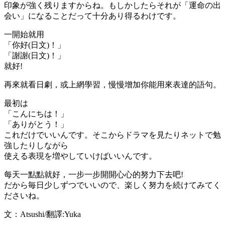
印象が強く残りますからね。もしかしたらそれが「運命の出
会い」になることだって十分あり得るわけです。
一開始就用
「你好(日文)！」
「謝謝(日文)！」
就好!
再來就看日劇，或上網學習，慢慢增加你能用來表達的語句。
最初は
「こんにちは！」
「ありがとう！」
これだけでいいんです。そこからドラマを見たりネットで勉
強したりしながら
使える表現を増やしていけばいいんです。
每天一點點就好，一步一步開開心心的努力下去吧!
だから毎日少しずつでいいので、楽しく努力を続けてみてく
ださいね。
文：Atsushi/翻譯:Yuka