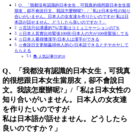
Q、「我都沒有認識的日本女生，可我真的很想跟日本女生當
朋友，卻不會說日文。我該怎麼辦呢?」/「私は日本女性の知り
合いがいません。日本人の女友達を作りたいのですが 私は日
本語が話せません。どうしたら良いのですか？」
☆言語只佔溝通的7%/言葉はコミュニケーションの7％
☆日本人其實比你緊張100倍/日本人の方が100倍緊張してる
☆日本人看得懂漢字/日本人は漢字ができる
☆會說日文更能贏得他人的心/日本語できるとチヤホヤして
もらえる
📚 人気記事TOP10
Q、「我都沒有認識的日本女生，可我真
的很想跟日本女生當朋友，卻不會說日
文。我該怎麼辦呢?」/「私は日本女性の
知り合いがいません。日本人の女友達
を作りたいのですが
私は日本語が話せません。どうしたら
良いのですか？」