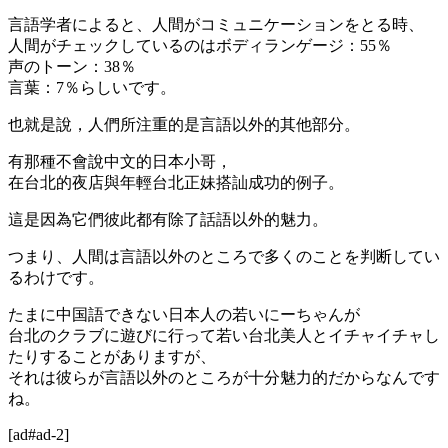
言語学者によると、人間がコミュニケーションをとる時、
人間がチェックしているのはボディランゲージ：55％
声のトーン：38％
言葉：7％らしいです。
也就是說，人們所注重的是言語以外的其他部分。
有那種不會說中文的日本小哥，
在台北的夜店與年輕台北正妹搭訕成功的例子。
這是因為它們彼此都有除了話語以外的魅力。
つまり、人間は言語以外のところで多くのことを判断してい
るわけです。
たまに中国語できない日本人の若いにーちゃんが
台北のクラブに遊びに行って若い台北美人とイチャイチャし
たりすることがありますが、
それは彼らが言語以外のところが十分魅力的だからなんです
ね。
[ad#ad-2]