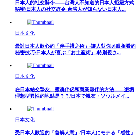
日本人的社交辭令——台灣人不知道的日本人拒絕方式
秘密/日本人の社交辞令-台湾人が知らない日本人...
日本文化
最討日本人歡心的「伴手禮之術」-讓人對你另眼相看的
秘密技巧/日本人が喜ぶ「お土産術」-特別視さ...
日本文化
在日本結交摯友、靈魂伴侶和商業夥伴的方法——邂垢
理想型異性的地點是？？/日本で親友・ソウルメイ...
日本文化
受日本人歡迎的「善解人意」/日本人にモテる「感性」