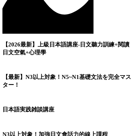
【2026最新】上級日本語講座-日文聽力訓練+閱讀
日文空氣+心理學
【最新】N3以上対象！N5~N1基礎文法を完全マス
ター！
日本語実践雑談講座
N3以上対象！加強日文會話力的線上課程