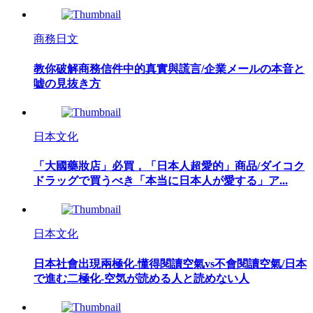
商務日文
教你破解商務信件中的真實與謊言/企業メールの本音と
嘘の見抜き方
日本文化
「大國藥妝店」必買，「日本人超愛的」商品/ダイコク
ドラッグで買うべき「本当に日本人が愛する」ア...
日本文化
日本社會出現兩極化-懂得閱讀空氣vs不會閱讀空氣/日本
で進む二極化-空気が読める人と読めない人