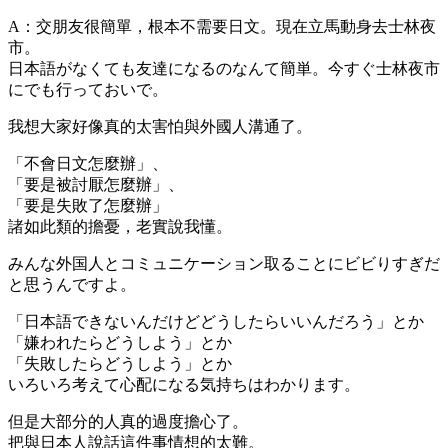
A：交朋友很簡單，根本不需要日文。現在立馬動身去士林夜
市。
日本語がなくても友達になるのなんて簡単。今すぐ士林夜市
にでも行っておいで。
我想大家好像真的太害怕與外國人溝通了。
「不會日文怎麼辦」、
「要是被討厭怎麼辦」、
「要是失敗了怎麼辦」
諸如此類的擔憂，老實說我懂。
みんな外国人とコミュニケーション取ることにビビりすぎだ
と思うんですよ。
「日本語できないんだけどどうしたらいいんだろう」とか
「嫌われたらどうしよう」とか
「失敗したらどうしよう」とか
いろいろ考えて心配になる気持ちはわかります。
但是大部分的人真的過度擔心了。
把與日本人說話這件事情想的太難。