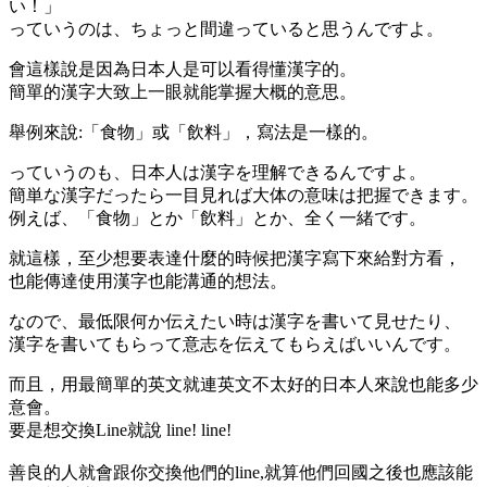
い！」
っていうのは、ちょっと間違っていると思うんですよ。
會這樣說是因為日本人是可以看得懂漢字的。
簡單的漢字大致上一眼就能掌握大概的意思。
舉例來說:「食物」或「飲料」，寫法是一樣的。
っていうのも、日本人は漢字を理解できるんですよ。
簡単な漢字だったら一目見れば大体の意味は把握できます。
例えば、「食物」とか「飲料」とか、全く一緒です。
就這樣，至少想要表達什麼的時候把漢字寫下來給對方看，
也能傳達使用漢字也能溝通的想法。
なので、最低限何か伝えたい時は漢字を書いて見せたり、
漢字を書いてもらって意志を伝えてもらえばいいんです。
而且，用最簡單的英文就連英文不太好的日本人來說也能多少
意會。
要是想交換Line就說 line! line!
善良的人就會跟你交換他們的line,就算他們回國之後也應該能