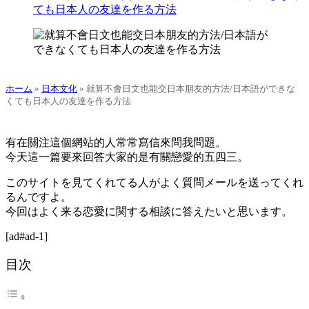
ても日本人の友達を作る方法
ホーム
»
日本文化
»
就算不會日文也能交日本朋友的方法/日本語ができな
くても日本人の友達を作る方法
有在關注這個網站的人常常寫信來問我問題。
今天這一篇要來回答大家的是有關
戀愛
的五四三。
このサイトを見てくれてる人がよく質問メールを送ってくれ
るんですよ。
今回はよく来る恋愛に関する相談に答えたいと思います。
[ad#ad-1]
目次