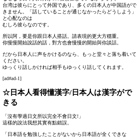
台湾は彼らにとって外国であり、多くの日本人が中国語がで
きません。「話していることが通じなかったらどうしよう」
と心配なのは
むしろ彼らなのです。
所以阿，要是你跟日本人搭話。請表現的更大方穩重。
你慢慢開始說話的話，對方也會慢慢的開始與你談話。
だから日本人に声をかけるのなら、もっと堂々と落ち着いて
ください。
ゆっくり話しかければ相手もゆっくり話してくれます。
[ad#ad-1]
☆日本人看得懂漢字/日本人は漢字がで
きる
「沒有學過日文所以完全不會日文!」
這樣的說法我想其實有點錯誤。
「日本語を勉強したことがないから日本語が全くできな