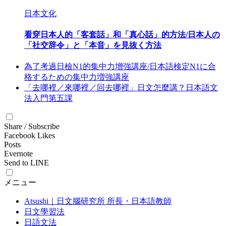
日本文化
看穿日本人的「客套話」和「真心話」的方法/日本人の
「社交辞令」と「本音」を見抜く方法
為了考過日檢N1的集中力增強講座/日本語検定N1に合
格するための集中力増強講座
「去哪裡／來哪裡／回去哪裡」日文怎麼講？日本語文
法入門第五課
Share / Subscribe
Facebook Likes
Posts
Evernote
Send to LINE
メニュー
Atsushi｜日文腦研究所 所長・日本語教師
日文學習法
日語文法