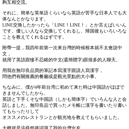
夠互相交流。
それに、簡単な英単語くらいなら英語が苦手な日本人でも大
体なんとかなります。
LINE交換したかったら「LINE！LINE！」とか言えばいいん
です。優しい人なら交換してくれるし、帰国後もいろいろな
ことを教えてくれるはずです。
附帶一提，我四年前第一次來台灣的時候根本就不太會說中
文，
就用了英語跟慘不忍睹的中文(還簡體字)跟很多的人聊天。
用我在無印良品買的筆記本寫漢字跟請人寫漢字，
問他們有關推薦的餐廳或是觀光景點的大小事。
ちなみに、僕が4年前台湾に初めて来た時は中国語がほぼで
きませんでしたから、
英語と下手くそな中国語（しかも簡体字）でいろんな人と会
話しました。無印良品で買ったメモ帳に漢字を書いたり書い
てもらったりして
オススメのレストランとか観光地を教えてもらいました。
大概就是這樣然後認識了我的
台灣女友，