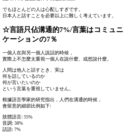
でもほとんどの人は心配しすぎです。
日本人と話すことを必要以上に難しく考えています。
☆言語只佔溝通的7%/言葉はコミュニ
ケーションの7％
一個人在與另一個人說話的時候，
實際上不怎麼太重視一個人在說什麼、或想說什麼。
人間は他人と話すとき、実は
何を話しているのか
何が言いたいのか
という言葉を重視していません。
根據語言學家的研究指出，人們在溝通的時候，
會留意的細節比例如下:
肢體語言: 55%
音調: 38%
話語: 7%