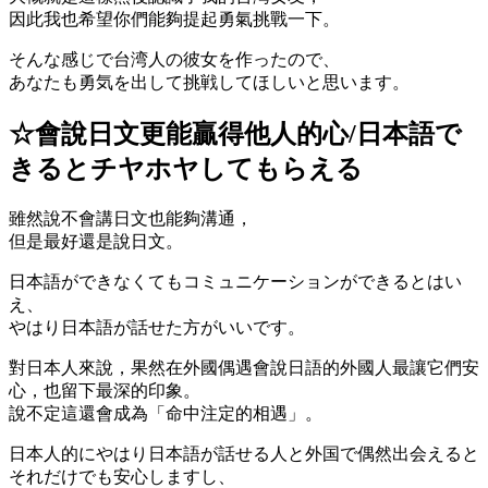
因此我也希望你們能夠提起勇氣挑戰一下。
そんな感じで台湾人の彼女を作ったので、
あなたも勇気を出して挑戦してほしいと思います。
☆會說日文更能贏得他人的心/日本語で
きるとチヤホヤしてもらえる
雖然說不會講日文也能夠溝通，
但是最好還是說日文。
日本語ができなくてもコミュニケーションができるとはい
え、
やはり日本語が話せた方がいいです。
對日本人來說，果然在外國偶遇會說日語的外國人最讓它們安
心，也留下最深的印象。
說不定這還會成為
「命中注定的相遇」
。
日本人的にやはり日本語が話せる人と外国で偶然出会えると
それだけでも安心しますし、