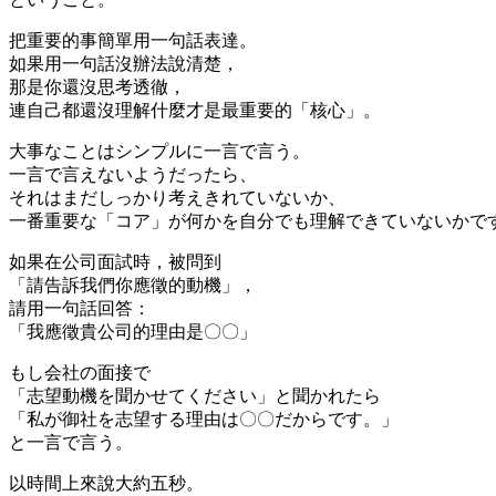
把重要的事簡單用一句話表達。
如果用一句話沒辦法說清楚，
那是你還沒思考透徹，
連自己都還沒理解什麼才是最重要的
「核心」
。
大事なことはシンプルに一言で言う。
一言で言えないようだったら、
それはまだしっかり考えきれていないか、
一番重要な「コア」が何かを自分でも理解できていないかで
如果在公司面試時，被問到
「請告訴我們你應徵的動機」，
請用一句話回答：
「我應徵貴公司的理由是〇〇」
もし会社の面接で
「志望動機を聞かせてください」と聞かれたら
「私が御社を志望する理由は〇〇だからです。」
と一言で言う。
以時間上來說大約五秒。