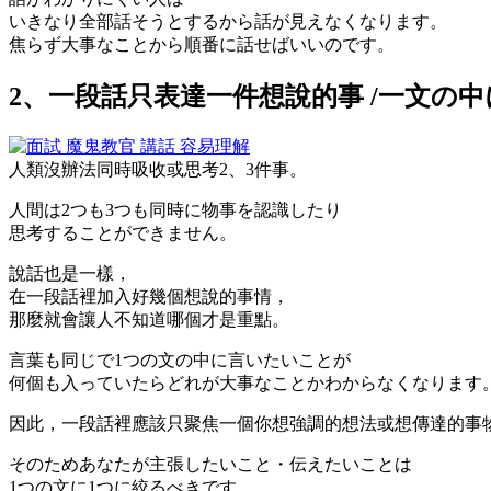
いきなり全部話そうとするから話が見えなくなります。
焦らず大事なことから順番に話せばいいのです。
2、一段話只表達一件想說的事 /一文の
人類沒辦法同時吸收或思考2、3件事。
人間は2つも3つも同時に物事を認識したり
思考することができません。
說話也是一樣，
在一段話裡加入好幾個想說的事情，
那麼就會讓人不知道哪個才是重點。
言葉も同じで1つの文の中に言いたいことが
何個も入っていたらどれが大事なことかわからなくなります
因此，一段話裡應該只聚焦一個你想強調的想法或想傳達的事
そのためあなたが主張したいこと・伝えたいことは
1つの文に1つに絞るべきです。