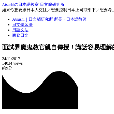
Atsushiの日本語教室-日文腦研究所-
如果你想要跟日本人交往／想要控制日本上司或部下／想要考上
Atsushi｜日文腦研究所 所長・日本語教師
日文學習法
日語文法
商務日文
面試界魔鬼教官親自傳授！講話容易理解
24/11/2017
14034 views
約9分