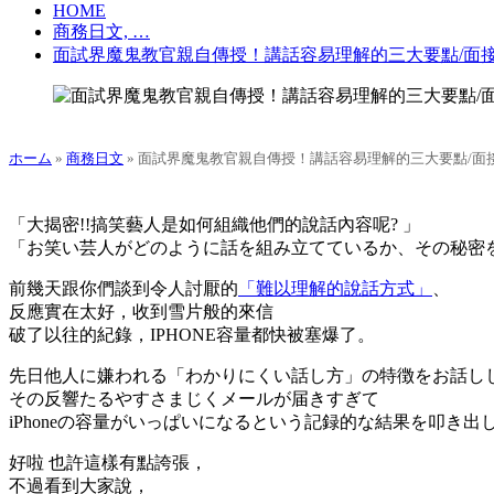
HOME
商務日文, …
面試界魔鬼教官親自傳授！講話容易理解的三大要點/面
ホーム
»
商務日文
»
面試界魔鬼教官親自傳授！講話容易理解的三大要點/面
「大
揭密!!搞笑藝人是如何組織他們的說話內容呢? 」
「お笑い芸人がどのように話を組み立てているか、その秘密
前幾天跟你們談到令人討厭的
「難以理解的說話方式」
、
反應實在太好，收到雪片般的來信
破了以往的紀錄，IPHONE容量都快被塞爆了。
先日他人に嫌われる「わかりにくい話し方」の特徴をお話し
その反響たるやすさまじくメールが届きすぎて
iPhoneの容量がいっぱいになるという記録的な結果を叩き出
好啦 也許這樣有點誇張，
不過看到大家說，