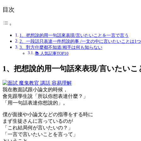
目次
1、把想說的用一句話來表現/言いたいことを一言で言う
2、一段話只表達一件想說的事 /一文の中に言いたいことは1
3、對方什麼都不知道/相手は何も知らない
📚 人気記事TOP10
1、把想說的用一句話來表現/言いたい
我在教面試跟小論文的時候，
會先跟學生說
「所以你想表達什麼？」
「用一句話表達你想說的」
。
僕が面接や小論文などの指導をする時に
まず生徒さんに言っているのが
「これ結局何が言いたいの？」
「一言で言いたいことを言って」
ということ。