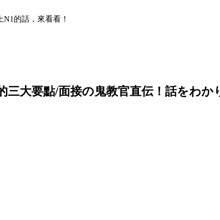
N1的話，來看看！
的三大要點/面接の鬼教官直伝！話をわか