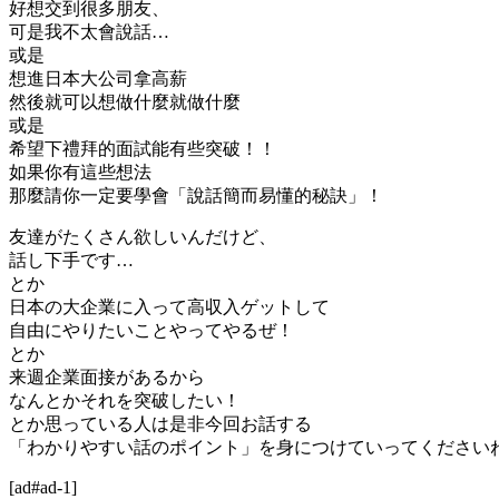
好想交到很多朋友、
可是我不太會說話…
或是
想進日本大公司拿高薪
然後就可以想做什麼就做什麼
或是
希望下禮拜的面試能有些突破！！
如果你有這些想法
那麼請你一定要學會
「說話簡而易懂的秘訣」
！
友達がたくさん欲しいんだけど、
話し下手です…
とか
日本の大企業に入って高収入ゲットして
自由にやりたいことやってやるぜ！
とか
来週企業面接があるから
なんとかそれを突破したい！
とか思っている人は是非今回お話する
「わかりやすい話のポイント」を身につけていってください
[ad#ad-1]