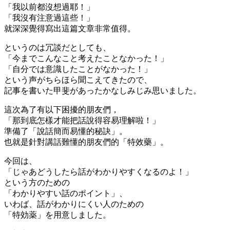
「我以前都沒想過耶！」
「我沒有注意過這些！」
就深深覺得寫出這篇文章非常值得。
というのは冗談だとしても、
「今までこんなこと考えたことなかった！」
「自分では意識したことがなかった！」
という声がちらほら聞こえてきたので、
記事を書いた甲斐があったかなしみじみ思いました。
這次為了有以下困擾的朋友們，
「那到底怎樣才能把話說得容易理解啦！」
準備了「說話簡而易懂的秘訣」。
也就是針對講話難懂的朋友們的「特效藥」。
今回は、
「じゃあどうしたら話がわかりやすくなるのよ！」
という方のための
「わかりやすい話のポイント」、
いわば、話がわかりにくい人のための
「特効薬」を用意しました。