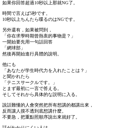
如果你回答超過10秒以上那就NG了。
時間で言えば5秒です。
10秒以上ちんたら喋るのはNGです。
另外還有，如果被問到，
「你在求學時期曾熱衷的事物是？」
一開始要先用一句話回答
「網球部」
然後再開始進行具體的說明。
他にも
「あなたが学生時代力を入れたことは？」
と聞かれたら
「テニスサークルです。」
とまず最初に一言で答える。
そしてそれから具体的な説明に入る。
說話難懂的人會突然把所有想講的都講出來，
反而讓人摸不透到底想講什麼。
不要急，把重點照順序說出來就好了
。
話がわかりにくい人は