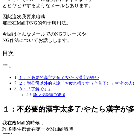
とヒヤヒヤするようなメールもあります。
因此這次我要來聊聊
那些在Mail中NG的句子與用法。
今回はそんなメールでのNGフレーズや
NG作法についてお話しします。
目次
１：不必要的漢字太多了/やたら漢字が多い
２：對公司以外的人說「お疲れ様です（辛苦了）」/社外の人
３：「了解です」
📚 人気記事TOP10
１：不必要的漢字太多了/やたら漢字が
我在改Mail的時候，
許多學生都會在第一次Mail給我時