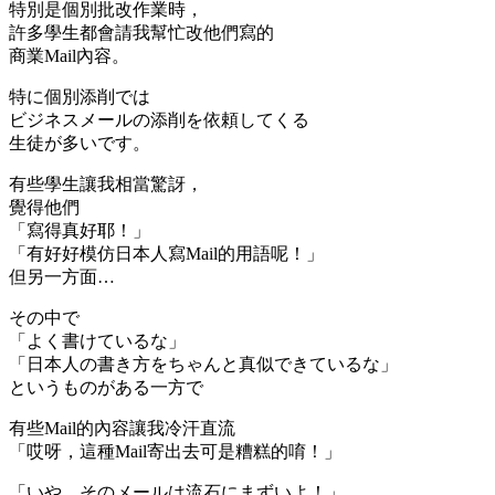
特別是個別批改作業時，
許多學生都會請我幫忙改他們寫的
商業Mail內容。
特に個別添削では
ビジネスメールの添削を依頼してくる
生徒が多いです。
有些學生讓我相當驚訝，
覺得他們
「寫得真好耶！」
「有好好模仿日本人寫Mail的用語呢！」
但另一方面…
その中で
「よく書けているな」
「日本人の書き方をちゃんと真似できているな」
というものがある一方で
有些Mail的內容讓我冷汗直流
「哎呀，這種Mail寄出去可是糟糕的唷！」
「いや、そのメールは流石にまずいよ！」