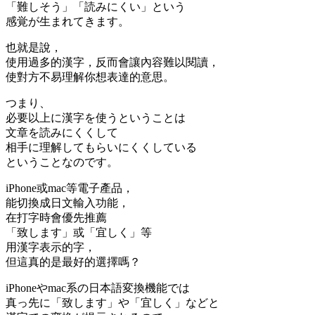
「難しそう」「読みにくい」という
感覚が生まれてきます。
也就是說，
使用過多的漢字，反而會讓內容難以閱讀，
使對方不易理解你想表達的意思。
つまり、
必要以上に漢字を使うということは
文章を読みにくくして
相手に理解してもらいにくくしている
ということなのです。
iPhone或mac等電子產品，
能切換成日文輸入功能，
在打字時會優先推薦
「致します」或「宜しく」等
用漢字表示的字，
但這真的是最好的選擇嗎？
iPhoneやmac系の日本語変換機能では
真っ先に「致します」や「宜しく」などと