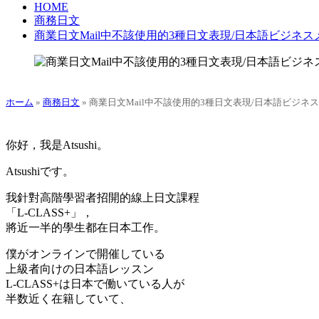
HOME
商務日文
商業日文Mail中不該使用的3種日文表現/日本語ビジネ
ホーム
»
商務日文
»
商業日文Mail中不該使用的3種日文表現/日本語ビジ
你
好，我是Atsushi。
Atsushiです。
我針對高階學習者招開的線上日文課程
「L-CLASS+」，
將近一半的學生都在日本工作。
僕がオンラインで開催している
上級者向けの日本語レッスン
L-CLASS+は日本で働いている人が
半数近く在籍していて、