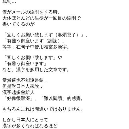
寫到…
僕がメールの添削をする時、
大体ほとんどの生徒が一回目の添削で
書いてくるのが
「宜しくお願い致します（麻煩您了）」、
「有難う御座います（謝謝）」
等等，在句子中使用相當多漢字。
「宜しくお願い致します」や
「有難う御座います」
など、漢字を多用した文章です。
當然這也不能說是錯，
但是對日本人來說，
漢字越多會給人
「好像很艱深」、「難以閱讀」的感覺。
もちろんこれは間違いではありません。
しかし日本人にとって
漢字が多くなればなるほど