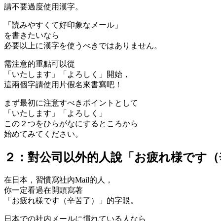
請不要過度使用漢字。
「読みやすくて好印象なメール」
を書きたいなら
必要以上に漢字を使うべきではありません。
需注意的重點可以從
「いたします」「よろしく」開始，
這兩個字請使用片假名來書寫吧！
まず最初に注意すべきポイントとして
「いたします」「よろしく」
この２つをひらがなにするところから
始めてみてください。
２：對公司以外的人說「お疲れ様です（
在日本，習慣寫社內Mail的人，
你一定看過在開頭寫著
「お疲れ様です（辛苦了）」
的字眼。
日本での社内メールに慣れている人なら