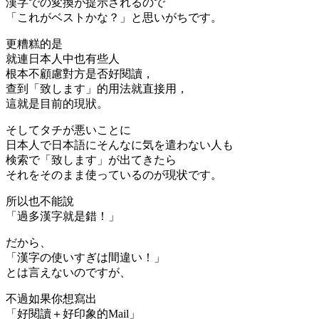
漢字での変換が提示されるので
「これがベストかな？」と思いがちです。
更糟糕的是
就連日本人中也有些人
根本不顧慮對方是否好閱讀，
查到「致します」的用法就直接用，
這就是目前的現狀。
そしてタチが悪いことに
日本人で日本語にそんなに気を遣わない人も
検索で「致します」が出てきたら
それをそのまま使っているのが現状です。
所以也不能說
「過多漢字就是錯！」
だから、
「漢字の使いすぎは間違い！」
とは言えないのですが、
不過如果你想寫出
「好閱讀＋好印象的Mail」