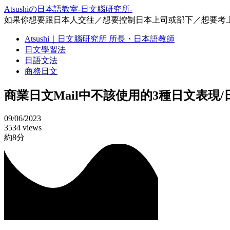
Atsushiの日本語教室-日文腦研究所-
如果你想要跟日本人交往／想要控制日本上司或部下／想要考上
Atsushi｜日文腦研究所 所長・日本語教師
日文學習法
日語文法
商務日文
商業日文Mail中不該使用的3種日文表
09/06/2023
3534 views
約8分